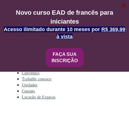
Minha conta
Contato
Novo curso EAD de francês para
iniciantes
Contact
Acesso ilimitado durante 10 meses por
R$ 369,99
à vista
FAÇA SUA
Sobre
INSCRIÇÃO
França no Brasil
Parceiros
Convênios
Trabalhe conosco
Unidades
Contato
Locação de Espaços