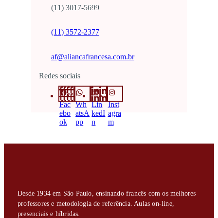
(11) 3017-5699
(11) 3572-2377
af@aliancafrancesa.com.br
Redes sociais
Fac
Wh
Lin
Inst
ebo
atsA
kedI
agra
ok
pp
n
m
Desde 1934 em São Paulo, ensinando francês com os melhores
professores e metodologia de referência. Aulas on-line,
presenciais e híbridas.