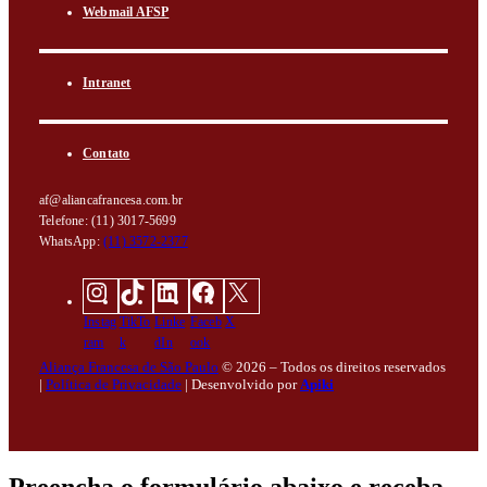
Webmail AFSP
Intranet
Contato
af@aliancafrancesa.com.br
Telefone: (11) 3017-5699
WhatsApp:
(11) 3572-2377
Instag
TikTo
Linke
Faceb
X
ram
k
dIn
ook
Aliança Francesa de São Paulo
© 2026 – Todos os direitos reservados
|
Política de Privacidade
|
Desenvolvido por
Apiki
Preencha o formulário abaixo e receba