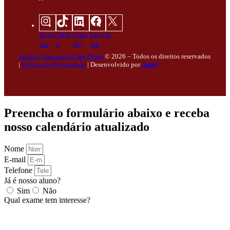
Instag
TikTo
Linke
Faceb
X
ram
k
dIn
ook
Aliança Francesa de São Paulo
© 2026 – Todos os direitos reservados
|
Política de Privacidade
|
Desenvolvido por
Apiki
Preencha o formulário abaixo e receba
nosso calendário atualizado
Nome
E-mail
Telefone
Já é nosso aluno?
Sim
Não
Qual exame tem interesse?