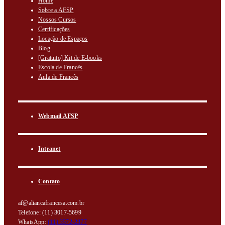
Home
Sobre a AFSP
Nossos Cursos
Certificações
Locação de Espaços
Blog
[Gratuito] Kit de E-books
Escola de Francês
Aula de Francês
Webmail AFSP
Intranet
Contato
af@aliancafrancesa.com.br
Telefone: (11) 3017-5699
WhatsApp:
(11) 3572-2377