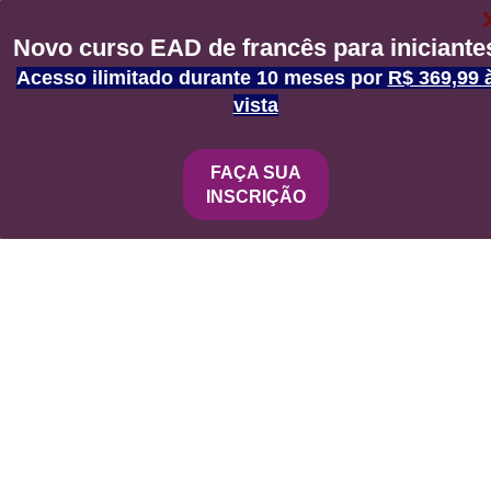
Voltar
Novo curso EAD de francês para iniciante
Atelier Linguistique : Et si on révisait les
Acesso ilimitado durante 10 meses por
R$ 369,99 
hypothèses en français ?
vista
R$
90,00
ou em até 3x de R$ 30,00
FAÇA SUA
INSCRIÇÃO
Comprar agora