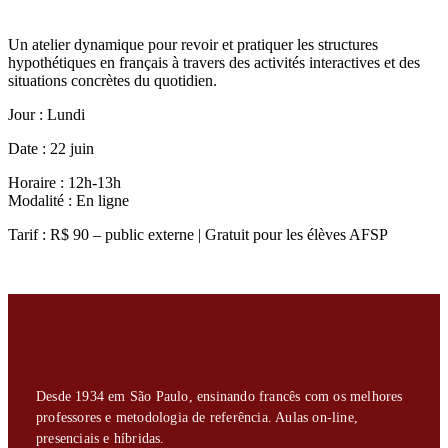
Un atelier dynamique pour revoir et pratiquer les structures
hypothétiques en français à travers des activités interactives et des
situations concrètes du quotidien.
Jour : Lundi
Date : 22 juin
Horaire : 12h-13h
Modalité : En ligne
Tarif : R$ 90 – public externe | Gratuit pour les élèves AFSP
Desde 1934 em São Paulo, ensinando francês com os melhores
professores e metodologia de referência. Aulas on-line,
presenciais e híbridas.