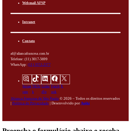
Webmail AFSP
Intranet
Contato
af@aliancafrancesa.com.br
Telefone: (11) 3017-5699
WhatsApp:
(11) 3572-2377
Instag
TikTo
Linke
Faceb
X
ram
k
dIn
ook
Aliança Francesa de São Paulo
© 2026 – Todos os direitos reservados
|
Política de Privacidade
|
Desenvolvido por
Apiki
Preencha o formulário abaixo e receba