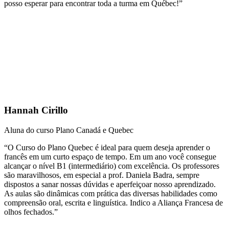
posso esperar para encontrar toda a turma em Québec!”
Hannah Cirillo
Aluna do curso Plano Canadá e Quebec
“O Curso do Plano Quebec é ideal para quem deseja aprender o
francês em um curto espaço de tempo. Em um ano você consegue
alcançar o nível B1 (intermediário) com excelência. Os professores
são maravilhosos, em especial a prof. Daniela Badra, sempre
dispostos a sanar nossas dúvidas e aperfeiçoar nosso aprendizado.
As aulas são dinâmicas com prática das diversas habilidades como
compreensão oral, escrita e linguística. Indico a Aliança Francesa de
olhos fechados.”