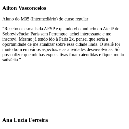
Ailton Vasconcelos
Aluno do M05 (Intermediário) do curso regular
“Recebo os e-mails da AFSP e quando vi o anúncio do Ateliê de
Sobrevivência: Paris sem Perrengue, achei interessante e me
inscrevi. Mesmo já tendo ido à Paris 2x, pensei que seria a
oportunidade de me atualizar sobre essa cidade linda. O ateliê foi
muito bom em vários aspectos: e as atividades desenvolvidas. Só
posso dizer que minhas expectativas foram atendidas e fiquei muito
satisfeita.”
Ana Lucia Ferreira