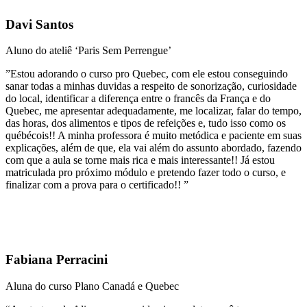
Davi Santos
Aluno do ateliê ‘Paris Sem Perrengue’
”Estou adorando o curso pro Quebec, com ele estou conseguindo
sanar todas a minhas duvidas a respeito de sonorização, curiosidade
do local, identificar a diferença entre o francês da França e do
Quebec, me apresentar adequadamente, me localizar, falar do tempo,
das horas, dos alimentos e tipos de refeições e, tudo isso como os
québécois!! A minha professora é muito metódica e paciente em suas
explicações, além de que, ela vai além do assunto abordado, fazendo
com que a aula se torne mais rica e mais interessante!! Já estou
matriculada pro próximo módulo e pretendo fazer todo o curso, e
finalizar com a prova para o certificado!! ”
Fabiana Perracini
Aluna do curso Plano Canadá e Quebec