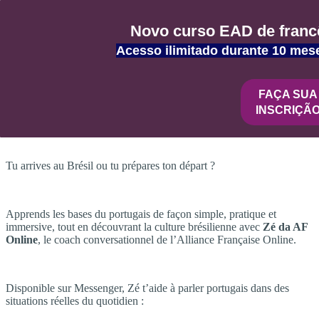
Voltar
Novo curso EAD de francê
Zé da AF Online
Acesso ilimitado durante 10 mes
Zé da AF Online – Ton coach de portugais
FAÇA SUA
brésilien
INSCRIÇÃ
Tu arrives au Brésil ou tu prépares ton départ ?
Apprends les bases du portugais de façon simple, pratique et
immersive, tout en découvrant la culture brésilienne avec
Zé da AF
Online
, le coach conversationnel de l’Alliance Française Online.
Disponible sur Messenger, Zé t’aide à parler portugais dans des
situations réelles du quotidien :