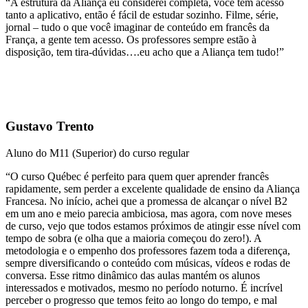
“A estrutura da Aliança eu considerei completa, você tem acesso
tanto a aplicativo, então é fácil de estudar sozinho. Filme, série,
jornal – tudo o que você imaginar de conteúdo em francês da
França, a gente tem acesso. Os professores sempre estão à
disposição, tem tira-dúvidas….eu acho que a Aliança tem tudo!”
Gustavo Trento
Aluno do M11 (Superior) do curso regular
“O curso Québec é perfeito para quem quer aprender francês
rapidamente, sem perder a excelente qualidade de ensino da Aliança
Francesa. No início, achei que a promessa de alcançar o nível B2
em um ano e meio parecia ambiciosa, mas agora, com nove meses
de curso, vejo que todos estamos próximos de atingir esse nível com
tempo de sobra (e olha que a maioria começou do zero!). A
metodologia e o empenho dos professores fazem toda a diferença,
sempre diversificando o conteúdo com músicas, vídeos e rodas de
conversa. Esse ritmo dinâmico das aulas mantém os alunos
interessados e motivados, mesmo no período noturno. É incrível
perceber o progresso que temos feito ao longo do tempo, e mal