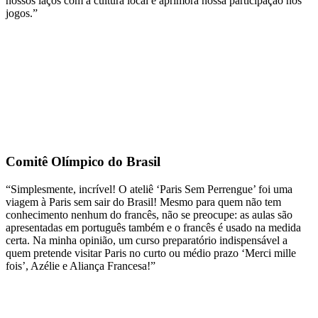
nossos laços com a cultura local e aprimora nossa participação nos
jogos.”
Comitê Olímpico do Brasil
“Simplesmente, incrível! O ateliê ‘Paris Sem Perrengue’ foi uma
viagem à Paris sem sair do Brasil! Mesmo para quem não tem
conhecimento nenhum do francês, não se preocupe: as aulas são
apresentadas em português também e o francês é usado na medida
certa. Na minha opinião, um curso preparatório indispensável a
quem pretende visitar Paris no curto ou médio prazo ‘Merci mille
fois’, Azélie e Aliança Francesa!”