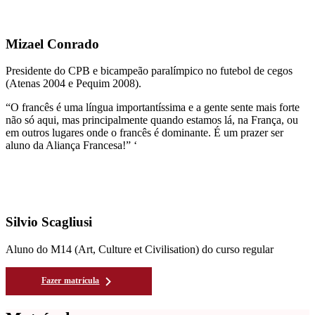
Mizael Conrado
Presidente do CPB e bicampeão paralímpico no futebol de cegos
(Atenas 2004 e Pequim 2008).
“O francês é uma língua importantíssima e a gente sente mais forte
não só aqui, mas principalmente quando estamos lá, na França, ou
em outros lugares onde o francês é dominante. É um prazer ser
aluno da Aliança Francesa!” ‘
Silvio Scagliusi
Aluno do M14 (Art, Culture et Civilisation) do curso regular
Fazer matrícula