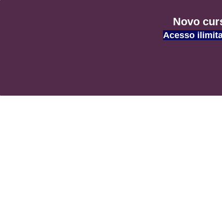
Blog AF
Novo curs
Acesso ilimit
Informations et Divertissement