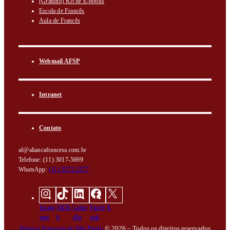
[Gratuito] Kit de E-books
Escola de Francês
Aula de Francês
Webmail AFSP
Intranet
Contato
af@aliancafrancesa.com.br
Telefone: (11) 3017-5699
WhatsApp:
(11) 3572-2377
Instag
TikTo
Linke
Faceb
X
ram
k
dIn
ook
Aliança Francesa de São Paulo
© 2026 – Todos os direitos reservados