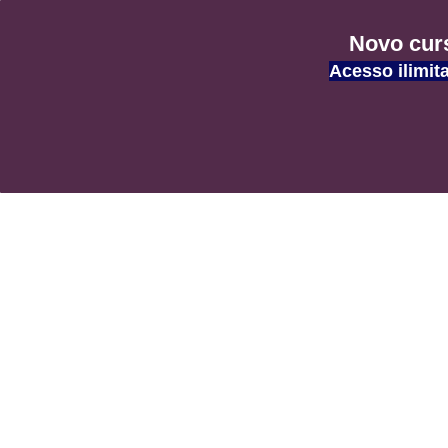
Blog AF
Novo curs
Acesso ilimit
Informations et Divertissement