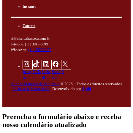
Intranet
Contato
af@aliancafrancesa.com.br
Telefone: (11) 3017-5699
WhatsApp:
(11) 3572-2377
Instag
TikTo
Linke
Faceb
X
ram
k
dIn
ook
Aliança Francesa de São Paulo
© 2026 – Todos os direitos reservados
|
Política de Privacidade
|
Desenvolvido por
Apiki
Preencha o formulário abaixo e receba
nosso calendário atualizado