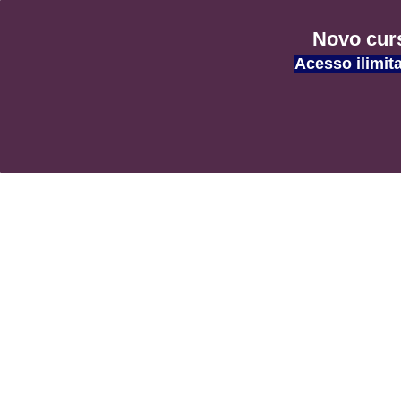
Blog AF
Novo curs
Acesso ilimit
Informations et Divertissement