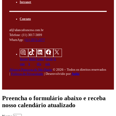
Intranet
Contato
af@aliancafrancesa.com.br
Telefone: (11) 3017-5699
WhatsApp:
(11) 3572-2377
Instag
TikTo
Linke
Faceb
X
ram
k
dIn
ook
Aliança Francesa de São Paulo
© 2026 – Todos os direitos reservados
|
Política de Privacidade
|
Desenvolvido por
Apiki
Preencha o formulário abaixo e receba
nosso calendário atualizado